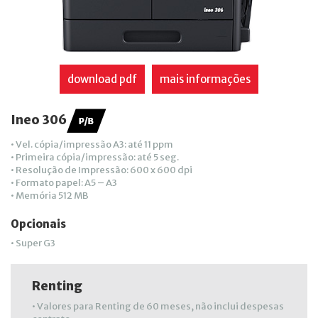
download pdf
mais informações
Ineo 306
• Vel. cópia/impressão A3: até 11 ppm
• Primeira cópia/impressão: até 5 seg.
• Resolução de Impressão: 600 x 600 dpi
• Formato papel: A5 – A3
• Memória 512 MB
Opcionais
• Super G3
Renting
• Valores para Renting de 60 meses, não inclui despesas