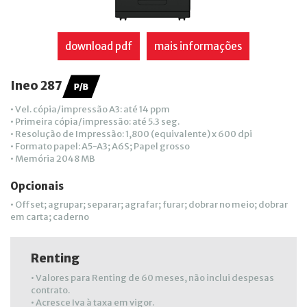
download pdf
mais informações
Ineo 287
• Vel. cópia/impressão A3: até 14 ppm
• Primeira cópia/impressão: até 5.3 seg.
• Resolução de Impressão: 1,800 (equivalente) x 600 dpi
• Formato papel: A5-A3; A6S; Papel grosso
• Memória 2048 MB
Opcionais
• Offset; agrupar; separar; agrafar; furar; dobrar no meio; dobrar
em carta; caderno
Renting
• Valores para Renting de 60 meses, não inclui despesas
contrato.
• Acresce Iva à taxa em vigor.