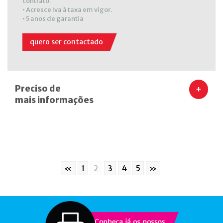
contrato.
• Acresce Iva à taxa em vigor.
• 5 anos de garantia
quero ser contactado
Preciso de
+
mais informações
«
1
2
3
4
5
»