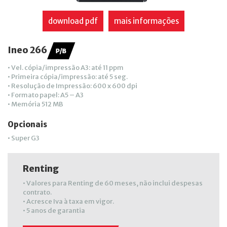
download pdf
mais informações
Ineo 266
• Vel. cópia/impressão A3: até 11 ppm
• Primeira cópia/impressão: até 5 seg.
• Resolução de Impressão: 600 x 600 dpi
• Formato papel: A5 – A3
• Memória 512 MB
Opcionais
• Super G3
Renting
• Valores para Renting de 60 meses, não inclui despesas
contrato.
• Acresce Iva à taxa em vigor.
• 5 anos de garantia