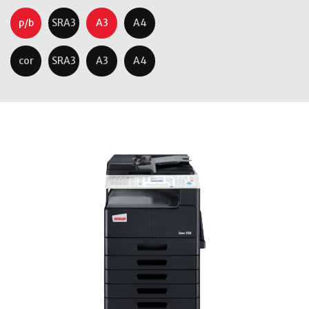
p/b
SRA3
A3
A4
cor
SRA3
A3
A4