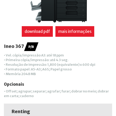
download pdf
mais informações
Ineo 367
• Vel. cópia/impressão A3: até 18 ppm
• Primeira cópia/impressão: até 4.3 seg.
• Resolução de Impressão: 1,800 (equivalente) x 600 dpi
• Formato papel: A5-A3; A6S; Papel grosso
• Memória 2048 MB
Opcionais
• Offset; agrupar; separar; agrafar; furar; dobrar no meio; dobrar
em carta; caderno
Renting