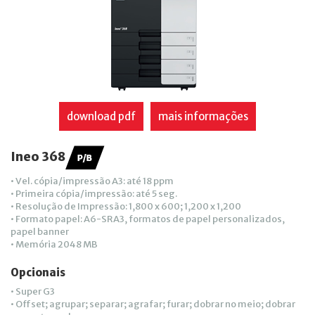
download pdf
mais informações
Ineo 368
• Vel. cópia/impressão A3: até 18 ppm
• Primeira cópia/impressão: até 5 seg.
• Resolução de Impressão: 1,800 x 600; 1,200 x 1,200
• Formato papel: A6-SRA3, formatos de papel personalizados,
papel banner
• Memória 2048 MB
Opcionais
• Super G3
• Offset; agrupar; separar; agrafar; furar; dobrar no meio; dobrar