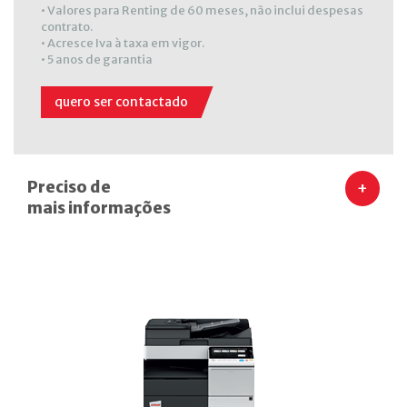
• Valores para Renting de 60 meses, não inclui despesas
contrato.
• Acresce Iva à taxa em vigor.
• 5 anos de garantia
quero ser contactado
Preciso de
+
mais informações