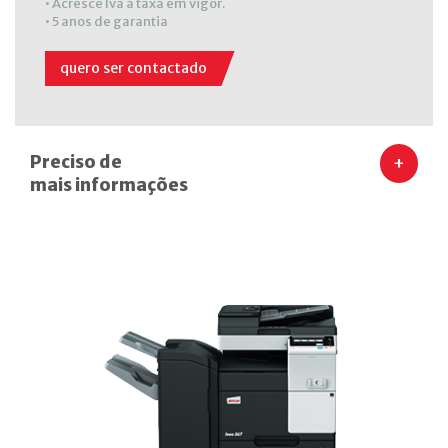
• Acresce Iva à taxa em vigor.
• 5 anos de garantia
quero ser contactado
Preciso de
+
mais informações