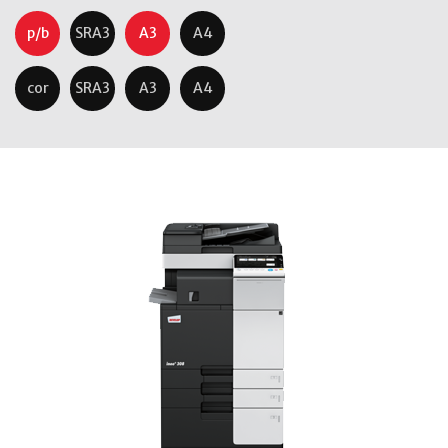
p/b
SRA3
A3
A4
cor
SRA3
A3
A4