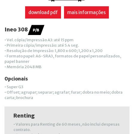
download pdf
mais informações
Ineo 308
• Vel. cópia/impressão A3: até 15 ppm
• Primeira cópia/impressão: até 5.4 seg.
• Resolução de Impressão: 1,800 x 600; 1,200 x 1,200
• Formato papel: A6-SRA3, formatos de papel personalizados,
papel banner
• Memória 2048 MB
Opcionais
• Super G3
• Offset; agrupar; separar; agrafar; furar; dobra no meio; dobra
carta; brochura
Renting
• Valores para Renting de 60 meses, não inclui despesas
contrato.