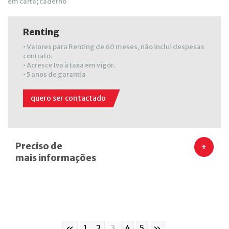
em carta; caderno
Renting
• Valores para Renting de 60 meses, não inclui despesas
contrato.
• Acresce Iva à taxa em vigor.
• 5 anos de garantia
quero ser contactado
Preciso de
+
mais informações
«
1
2
3
4
5
»