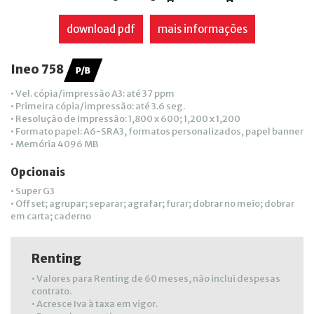
download pdf
mais informações
Ineo 758
• Vel. cópia/impressão A3: até 37 ppm
• Primeira cópia/impressão: até 3.6 seg.
• Resolução de Impressão: 1,800 x 600; 1,200 x 1,200
• Formato papel: A6-SRA3, formatos personalizados, papel banner
• Memória 4096 MB
Opcionais
• Super G3
• Offset; agrupar; separar; agrafar; furar; dobrar no meio; dobrar
em carta; caderno
Renting
• Valores para Renting de 60 meses, não inclui despesas
contrato.
• Acresce Iva à taxa em vigor.