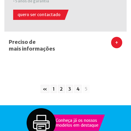
• 5 anos de garantia
quero ser contactado
Preciso de
+
mais informações
«
1
2
3
4
5