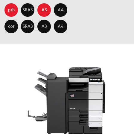
p/b
SRA3
A3
A4
cor
SRA3
A3
A4