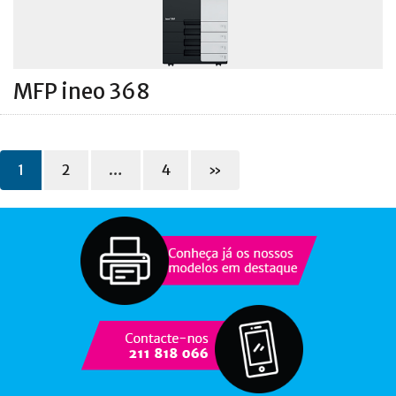
MFP ineo 368
1
2
…
4
»