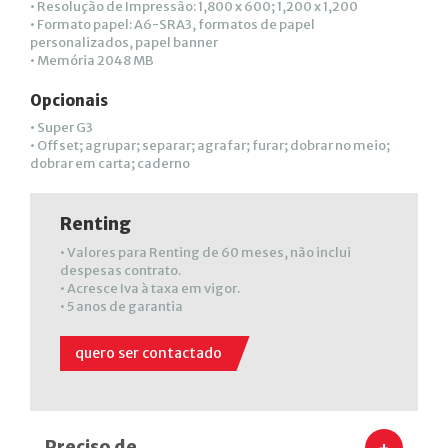
• Resolução de Impressão: 1,800 x 600; 1,200 x 1,200
• Formato papel: A6-SRA3, formatos de papel
personalizados, papel banner
• Memória 2048 MB
Opcionais
• Super G3
• Offset; agrupar; separar; agrafar; furar; dobrar no meio;
dobrar em carta; caderno
Renting
• Valores para Renting de 60 meses, não inclui
despesas contrato.
• Acresce Iva à taxa em vigor.
• 5 anos de garantia
quero ser contactado
Preciso de