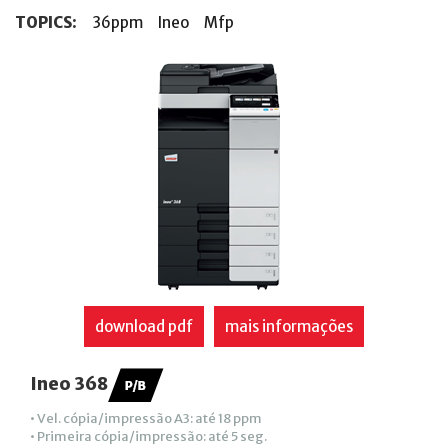
TOPICS:
36ppm
Ineo
Mfp
download pdf
mais informações
Ineo 368
• Vel. cópia/impressão A3: até 18 ppm
• Primeira cópia/impressão: até 5 seg.