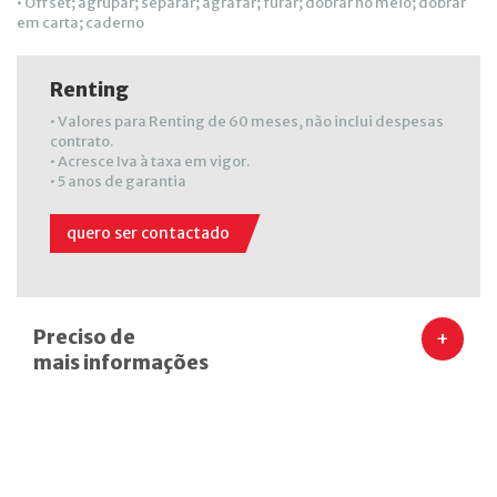
• Offset; agrupar; separar; agrafar; furar; dobrar no meio; dobrar
em carta; caderno
Renting
• Valores para Renting de 60 meses, não inclui despesas
contrato.
• Acresce Iva à taxa em vigor.
• 5 anos de garantia
quero ser contactado
Preciso de
+
mais informações