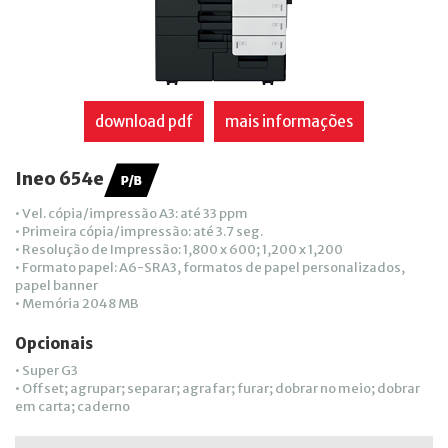
download pdf
mais informações
Ineo 654e
• Vel. cópia/impressão A3: até 33 ppm
• Primeira cópia/impressão: até 3.7 seg.
• Resolução de Impressão: 1,800 x 600; 1,200 x 1,200
• Formato papel: A6-SRA3, formatos de papel personalizados,
papel banner
• Memória 2048 MB
Opcionais
• Super G3
• Offset; agrupar; separar; agrafar; furar; dobrar no meio; dobrar
em carta; caderno