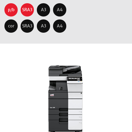
p/b
SRA3
A3
A4
cor
SRA3
A3
A4