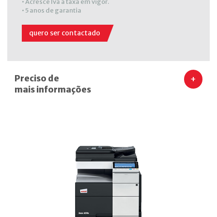
• Acresce Iva à taxa em vigor.
• 5 anos de garantia
quero ser contactado
Preciso de
+
mais informações