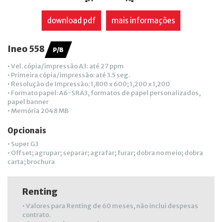
download pdf
mais informações
Ineo 558
• Vel. cópia/impressão A3: até 27 ppm
• Primeira cópia/impressão: até 3.5 seg.
• Resolução de Impressão: 1,800 x 600; 1,200 x 1,200
• Formato papel: A6-SRA3, formatos de papel personalizados,
papel banner
• Memória 2048 MB
Opcionais
• Super G3
• Offset; agrupar; separar; agrafar; furar; dobra no meio; dobra
carta; brochura
Renting
• Valores para Renting de 60 meses, não inclui despesas
contrato.