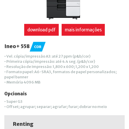
download pdf
mais informações
Ineo+ 558
• Vel. cópia/impressão A3: até 27 ppm (p&b/cor)
• Primeira cópia/impressão: até 4.4 seg. (p&b/cor)
• Resolução de Impressão: 1,800 x 600; 1,200 x 1,200
• Formato papel: A6-SRA3, formatos de papel personalizados;
papel banner
• Memória 4096 MB
Opcionais
• Super G3
• Offset; agrupar; separar; agrafar; furar; dobrar no meio
Renting