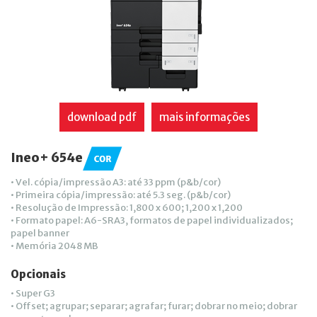
download pdf
mais informações
Ineo+ 654e
• Vel. cópia/impressão A3: até 33 ppm (p&b/cor)
• Primeira cópia/impressão: até 5.3 seg. (p&b/cor)
• Resolução de Impressão: 1,800 x 600; 1,200 x 1,200
• Formato papel: A6-SRA3, formatos de papel individualizados;
papel banner
• Memória 2048 MB
Opcionais
• Super G3
• Offset; agrupar; separar; agrafar; furar; dobrar no meio; dobrar