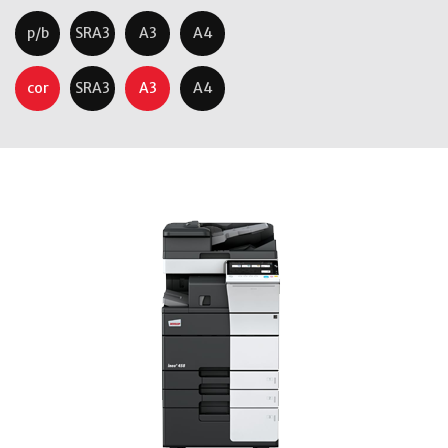
p/b
SRA3
A3
A4
cor
SRA3
A3
A4