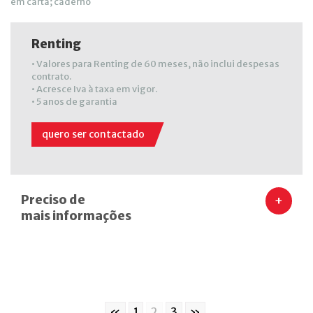
em carta; caderno
Renting
• Valores para Renting de 60 meses, não inclui despesas
contrato.
• Acresce Iva à taxa em vigor.
• 5 anos de garantia
quero ser contactado
Preciso de
+
mais informações
«
1
2
3
»