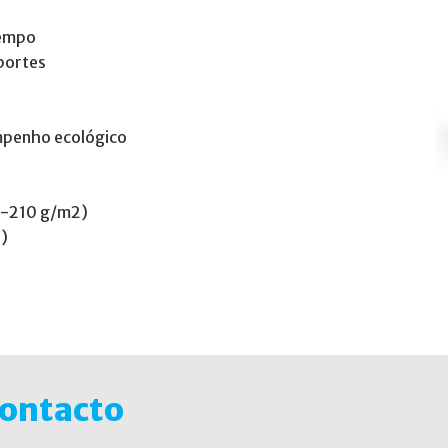
tempo
uportes
mpenho ecológico
60-210 g/m2)
²)
Contacto