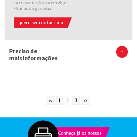
• Acresce Iva à taxa em vigor.
• 5 anos de garantia
quero ser contactado
Preciso de
+
mais informações
«
1
2
3
»