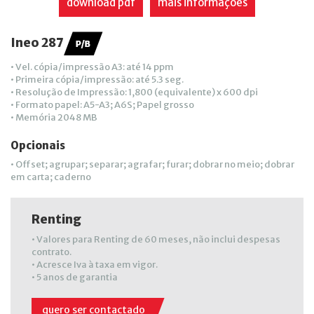
download pdf
mais informações
Ineo 287
• Vel. cópia/impressão A3: até 14 ppm
• Primeira cópia/impressão: até 5.3 seg.
• Resolução de Impressão: 1,800 (equivalente) x 600 dpi
• Formato papel: A5-A3; A6S; Papel grosso
• Memória 2048 MB
Opcionais
• Offset; agrupar; separar; agrafar; furar; dobrar no meio; dobrar
em carta; caderno
Renting
• Valores para Renting de 60 meses, não inclui despesas
contrato.
• Acresce Iva à taxa em vigor.
• 5 anos de garantia
quero ser contactado