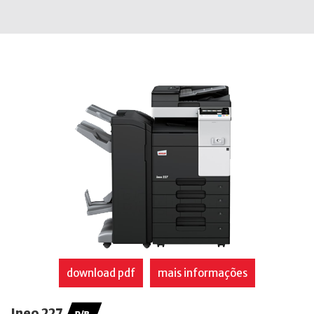
download pdf
mais informações
Ineo 227