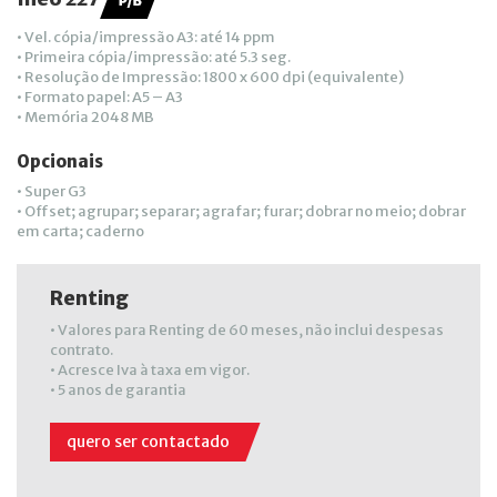
• Vel. cópia/impressão A3: até 14 ppm
• Primeira cópia/impressão: até 5.3 seg.
• Resolução de Impressão: 1800 x 600 dpi (equivalente)
• Formato papel: A5 – A3
• Memória 2048 MB
Opcionais
• Super G3
• Offset; agrupar; separar; agrafar; furar; dobrar no meio; dobrar
em carta; caderno
Renting
• Valores para Renting de 60 meses, não inclui despesas
contrato.
• Acresce Iva à taxa em vigor.
• 5 anos de garantia
quero ser contactado