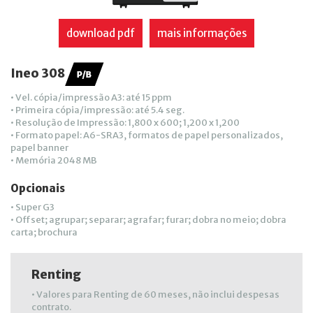
download pdf
mais informações
Ineo 308
• Vel. cópia/impressão A3: até 15 ppm
• Primeira cópia/impressão: até 5.4 seg.
• Resolução de Impressão: 1,800 x 600; 1,200 x 1,200
• Formato papel: A6-SRA3, formatos de papel personalizados,
papel banner
• Memória 2048 MB
Opcionais
• Super G3
• Offset; agrupar; separar; agrafar; furar; dobra no meio; dobra
carta; brochura
Renting
• Valores para Renting de 60 meses, não inclui despesas
contrato.