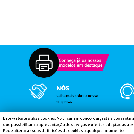
NÓS
Saiba mais sobre a nossa
empresa.
Este website utiliza cookies. Ao clicar em concordar, está a consentir 
Gostaria de receber notícias nossas?
que possibilitam a apresentação de serviços e ofertas adaptadas aos 
Pode alterar as suas definições de cookies a qualquer momento.