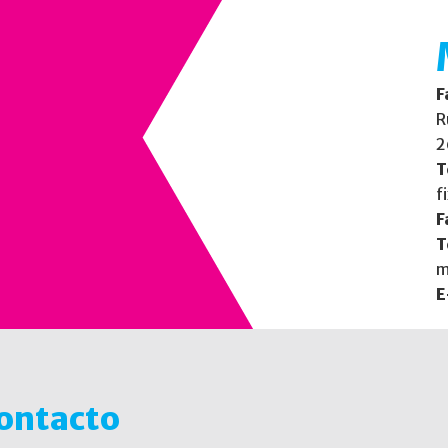
F
R
2
T
f
F
T
m
E
contacto