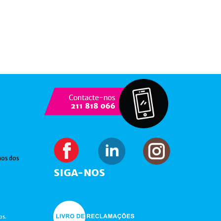
hos dos
SIGA-NOS
os.