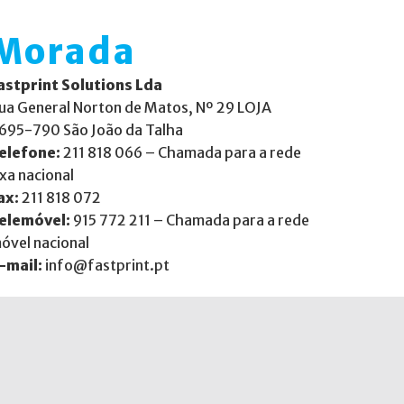
Morada
astprint Solutions Lda
ua General Norton de Matos, Nº 29 LOJA
695-790 São João da Talha
elefone:
211 818 066 – Chamada para a rede
ixa nacional
ax:
211 818 072
elemóvel:
915 772 211 – Chamada para a rede
óvel nacional
-mail:
info@fastprint.pt