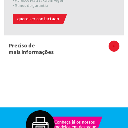
• Acresce Iva à taxa em vigor.
• 5 anos de garantia
quero ser contactado
Preciso de
+
mais informações