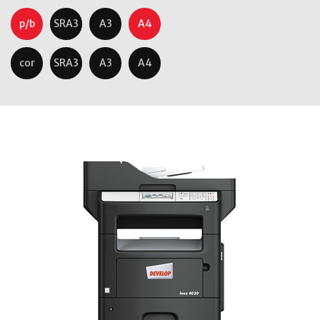
p/b
SRA3
A3
A4
cor
SRA3
A3
A4