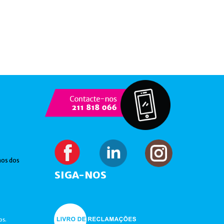
hos dos
SIGA-NOS
os.