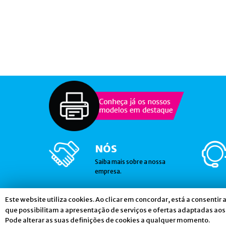
NÓS
Saiba mais sobre a nossa
empresa.
Este website utiliza cookies. Ao clicar em concordar, está a consentir 
Gostaria de receber notícias nossas?
que possibilitam a apresentação de serviços e ofertas adaptadas aos 
Pode alterar as suas definições de cookies a qualquer momento.