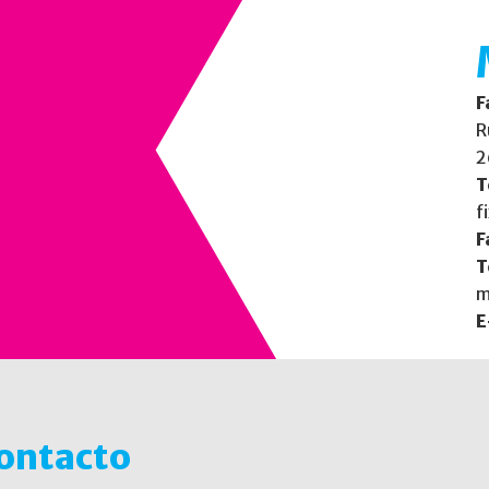
F
R
2
T
f
F
T
m
E
contacto