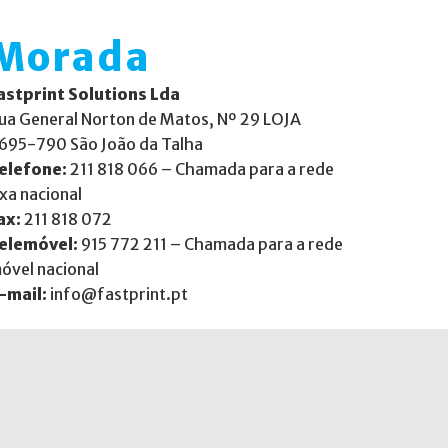
Morada
astprint Solutions Lda
ua General Norton de Matos, Nº 29 LOJA
695-790 São João da Talha
elefone:
211 818 066 – Chamada para a rede
ixa nacional
ax:
211 818 072
elemóvel:
915 772 211 – Chamada para a rede
óvel nacional
-mail:
info@fastprint.pt